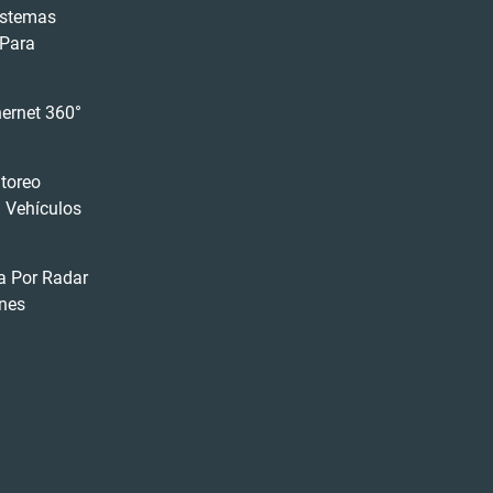
istemas
 Para
ernet 360°
toreo
 Vehículos
a Por Radar
nes