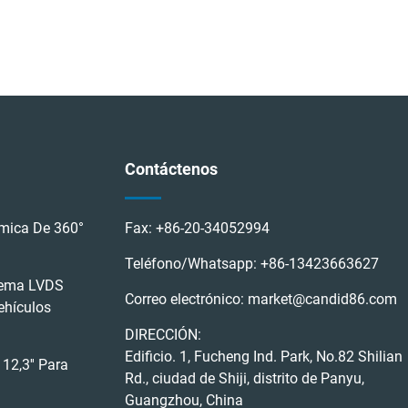
Contáctenos
mica De 360°
Fax:
+86-20-34052994
Teléfono/Whatsapp:
+86-13423663627
tema LVDS
Correo electrónico:
market@candid86.com
ehículos
DIRECCIÓN:
Edificio. 1, Fucheng Ind. Park, No.82 Shilian
12,3'' Para
Rd., ciudad de Shiji, distrito de Panyu,
Guangzhou, China